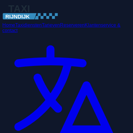
Home
Taxidiensten
Tarieven
Reserveren
Klantenservice &
contact