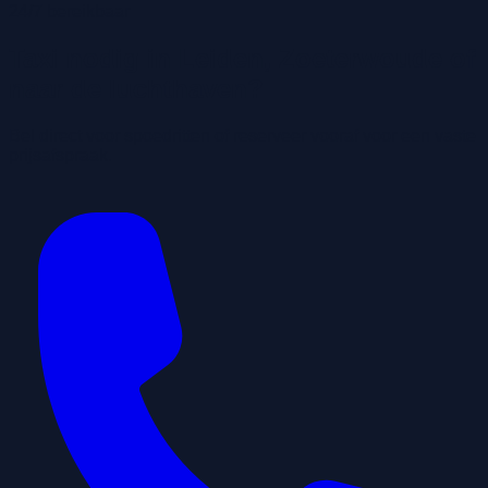
24/7 bereikbaar
Taxi nodig in Leiden, Zoeterwoude of
naar de luchthaven?
Bel direct voor spoedritten of reserveer vooraf voor een vaste
prijsafspraak.