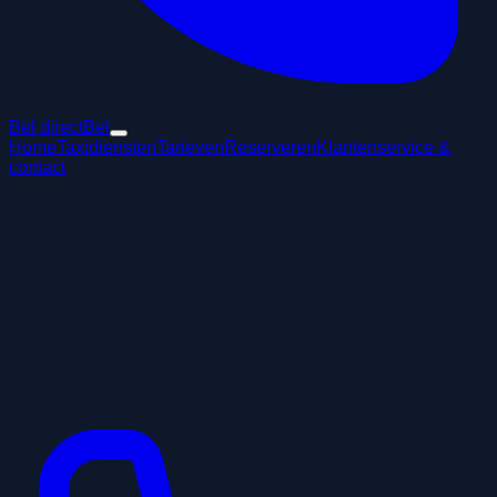
Bel direct
Bel
Home
Taxidiensten
Tarieven
Reserveren
Klantenservice &
contact
Taxi Rijnsburg
Taxi in Rijnsburg reserveren of direct
bellen
Taxi Rijndijk rijdt vanuit Rijnsburg naar Leiden, Zoeterwoude,
luchthavens en bestemmingen door heel Nederland. Bel
direct of reserveer vooraf voor duidelijke planning.