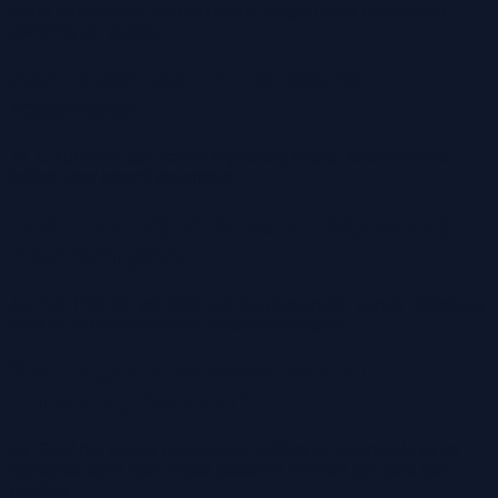
Korte antwoorden op praktische vragen over reserveren,
planning en vervoer.
Kan ik een taxi in Rijnsburg
reserveren?
Ja. U kunt een taxi vanuit Rijnsburg vooraf reserveren of
bellen voor beschikbaarheid.
Rijdt Taxi Rijndijk vanuit Rijnsburg
naar Schiphol?
Ja. Taxi Rijndijk verzorgt luchthavenvervoer vanuit Rijnsburg
naar Schiphol Airport en Rotterdam Airport.
Kan ik groepsvervoer vanuit
Rijnsburg boeken?
Ja. Geef het aantal passagiers, koffers en eventuele extra
ophaallocaties door zodat passend vervoer gepland kan
worden.