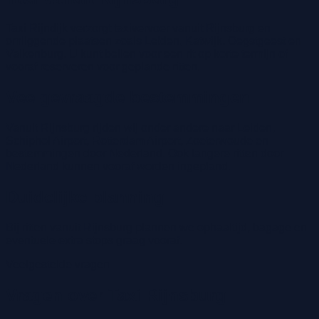
Taxi Rijndijk verzorgt taxivervoer vanuit Rijnsburg en
omliggende plaatsen zoals Leiden, Katwijk, Oegstgeest en
Valkenburg. U kunt bellen voor een rit op korte termijn of
vooraf reserveren voor geplande ritten.
Veelgevraagde bestemmingen
Vanuit Rijnsburg rijden wij onder andere naar Leiden,
Schiphol Airport, Rotterdam Airport, Zoeterwoude en
bestemmingen door Nederland. Ook langere ritten door
Nederland kunnen vooraf worden ingepland.
Duidelijke planning
Bij ritten vanuit Rijnsburg plannen we ophaaltijd, bagage en
eventuele extra stops graag vooraf.
Veelgestelde vragen
Vragen over Taxi Rijnsburg