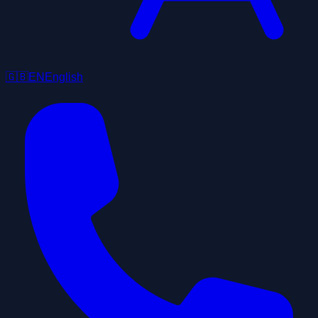
🇬🇧
EN
English