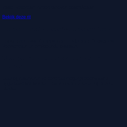
Vaste Rotterdam Airport-tarieven beschikbaar
Bekijk deze rit
Leiden naar Zoeterwoude en regio
Lokale ritten naar Zoeterwoude, Leiderdorp, Oegstgeest,
Voorschoten en omliggende plaatsen.
Veelgebruikte ophaalpunten in
Leiden
Geef bij reserveren zo concreet mogelijk door waar u
opgehaald wilt worden. Dat voorkomt zoeken bij drukke
plekken.