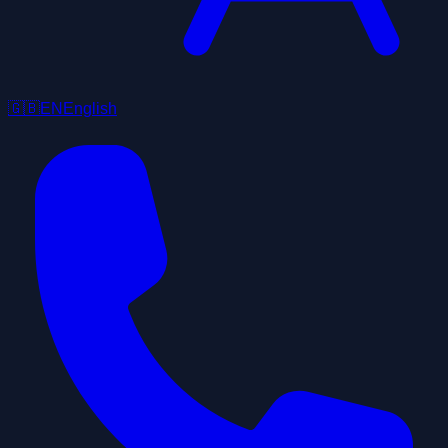
🇬🇧
EN
English