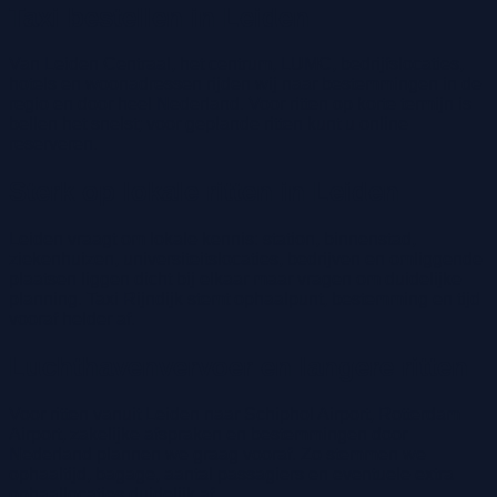
Taxi bestellen in Leiden
Van Leiden Centraal, het centrum, LUMC, bedrijfslocaties,
hotels en woonadressen rijden wij naar bestemmingen in de
regio en door heel Nederland. Voor ritten op korte termijn is
bellen het snelst; voor geplande ritten kunt u online
reserveren.
Sterk op lokale ritten in Leiden
Leiden vraagt om lokale kennis: station, binnenstad,
ziekenhuizen, universiteitslocaties, bedrijven en omliggende
plaatsen liggen dicht bij elkaar maar vragen om duidelijke
planning. Taxi Rijndijk stemt ophaalpunt, bestemming en tijd
vooraf helder af.
Luchthavenvervoer en langere ritten
Voor ritten vanuit Leiden naar Schiphol Airport, Rotterdam
Airport, zakelijke afspraken en bestemmingen door
Nederland plannen we graag vooraf. Zo stemmen we
ophaaltijd, bagage, aantal passagiers en eventuele extra
ophaallocaties duidelijk af.