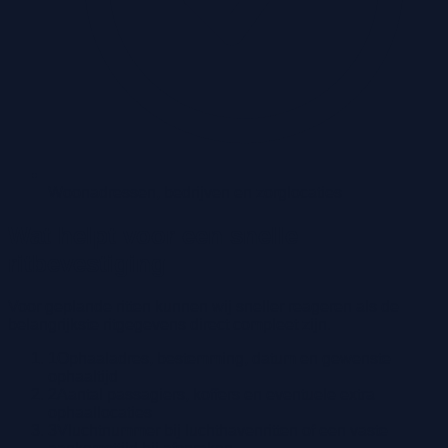
Woonadressen, bedrijven en zorglocaties
Wat helpt voor een snelle
ritbevestiging
Voor geplande ritten kunnen wij sneller reageren als de
belangrijkste ritgegevens direct compleet zijn.
1
Ophaaladres, bestemming, datum en gewenste
ophaaltijd
2
Aantal passagiers, koffers en eventuele extra
ophaallocaties
3
Vluchtnummer bij luchthavenritten of een vaste