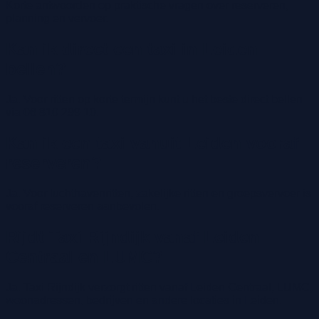
Korte antwoorden op praktische vragen over reserveren,
planning en vervoer.
Kan ik direct een taxi in Leiden
bellen?
Ja. Voor ritten op korte termijn kunt u het beste direct bellen
via 06 810 299 10.
Kan ik een taxi vanuit Leiden vooraf
reserveren?
Ja. Voor luchthavenritten, zakelijke ritten en groepsvervoer is
vooraf reserveren aanbevolen.
Rijdt Taxi Rijndijk vanaf Leiden
Centraal en LUMC?
Ja. Taxi Rijndijk verzorgt ritten vanaf Leiden Centraal, LUMC,
woonadressen, bedrijven en andere locaties in Leiden.