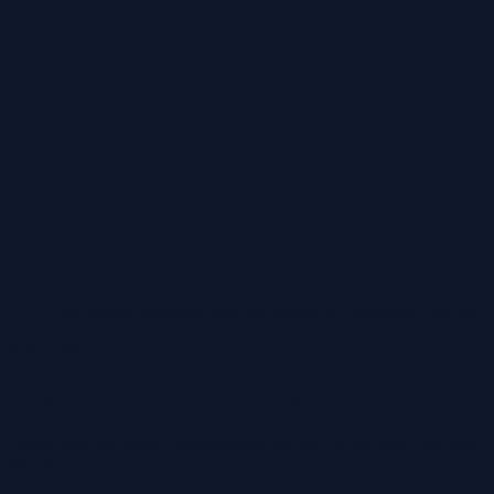
Luchthavenvervoer naar Schiphol en Rotterdam Airport
taxi Leiden
Waarom kiezen voor Taxi Leiden?
Duidelijke planning, rechtstreeks contact en vervoer dat past
bij uw rit.