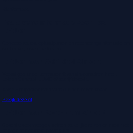
Ritinformatie
Praktische informatie voor Taxi
Leiden
Concrete routes, ophaalpunten en reserveringsinformatie om
sneller de juiste rit te kiezen.
Leiden naar Schiphol Airport
Vooraf geplande luchthavenrit vanaf woonadres, hotel,
Leiden Centraal, LUMC of bedrijfslocatie.
Vaste Schipholtarieven vanaf Leiden beschikbaar
Bekijk deze rit
Leiden naar Rotterdam Airport
Geschikt voor vroege vluchten, zakelijke reizen en ritten met
bagage of meerdere passagiers.