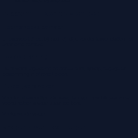
aankomsttijd bij afspraken
Waarom dit vertrouwen geeft
Rechtstreeks contact
U reserveert direct bij Taxi Rijndijk, zonder tussenplatform of
anonieme centrale.
Lokale planning
De rit wordt afgestemd op ophaalpunt, tijdstip, bagage en
bestemming in of rond Leiden.
Duidelijke tarieven
Voor luchthavenritten zijn vaste tarieven beschikbaar zodat
vooraf helder is waar u aan toe bent.
Veelgestelde vragen
Vragen over Taxi Leiden