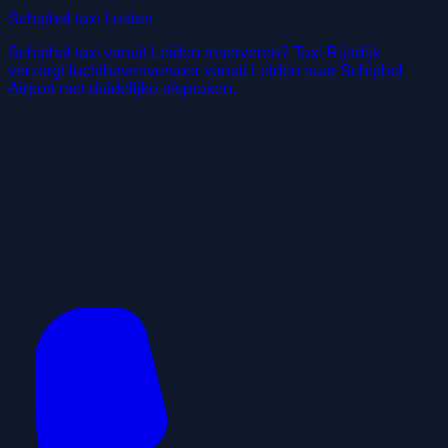
Schiphol taxi Leiden
Schiphol taxi vanuit Leiden reserveren? Taxi Rijndijk
verzorgt luchthavenvervoer vanuit Leiden naar Schiphol
Airport met duidelijke afspraken.
24/7 bereikbaar
Taxi nodig in Leiden, Zoeterwoude of
naar de luchthaven?
Bel direct voor spoedritten of reserveer vooraf voor een vaste
prijsafspraak.