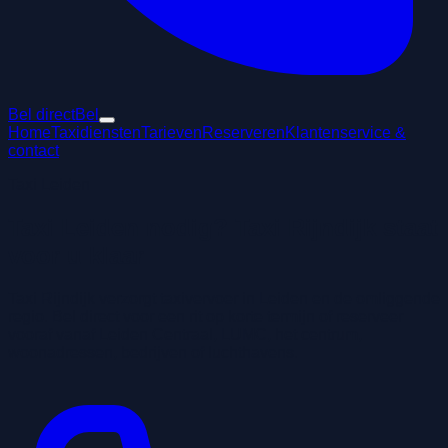
Bel direct
Bel
Home
Taxidiensten
Tarieven
Reserveren
Klantenservice &
contact
Taxi Leiden
Taxi Leiden nodig? Taxi Rijndijk staat
voor u klaar
Taxi Rijndijk verzorgt taxivervoer in Leiden en de omliggende
regio. Bel direct voor een rit op korte termijn of reserveer
vooraf vanaf Leiden Centraal, LUMC, het centrum,
woonadressen, bedrijven of luchthavens.