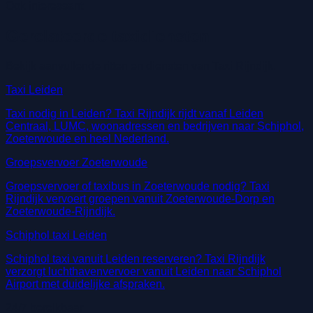
Ook interessant
Gerelateerde taxidiensten
Bekijk aanvullende ritten en diensten van Taxi Rijndijk.
Taxi Leiden
Taxi nodig in Leiden? Taxi Rijndijk rijdt vanaf Leiden
Centraal, LUMC, woonadressen en bedrijven naar Schiphol,
Zoeterwoude en heel Nederland.
Groepsvervoer Zoeterwoude
Groepsvervoer of taxibus in Zoeterwoude nodig? Taxi
Rijndijk vervoert groepen vanuit Zoeterwoude-Dorp en
Zoeterwoude-Rijndijk.
Schiphol taxi Leiden
Schiphol taxi vanuit Leiden reserveren? Taxi Rijndijk
verzorgt luchthavenvervoer vanuit Leiden naar Schiphol
Airport met duidelijke afspraken.
24/7 bereikbaar