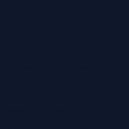
Ook voor zakelijke groepen en families
groepsvervoer Leiden
Waarom kiezen voor Groepsvervoer
en taxibus Leiden?
Duidelijke planning, rechtstreeks contact en vervoer dat past
bij uw rit.
Samen reizen met een taxibus