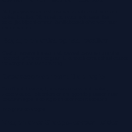
Met groepsvervoer reist u samen vanaf een of meerdere
ophaallocaties. Dit is praktisch voor luchthavenritten,
zakelijke bijeenkomsten, familiebezoek of vervoer naar
evenementen.
Bagage en extra ophaallocaties
Geef bij reservering aan met hoeveel personen u reist en
hoeveel koffers er meegaan. U kunt ook extra ophaallocaties
toevoegen aan uw aanvraag.
Groepsvervoer vanuit de regio
Taxi Rijndijk verzorgt groepsvervoer vanuit Leiden,
Zoeterwoude, Leiderdorp en omliggende plaatsen naar
bestemmingen in de regio en door heel Nederland.
Veelgestelde vragen
Vragen over Groepsvervoer Leiden