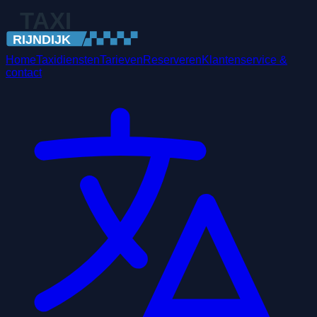
Home
Taxidiensten
Tarieven
Reserveren
Klantenservice &
contact