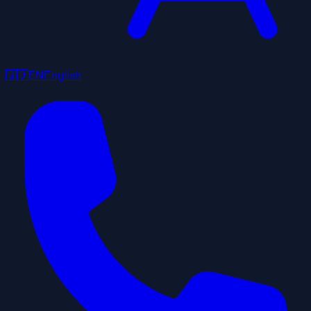
🇬🇧
EN
English