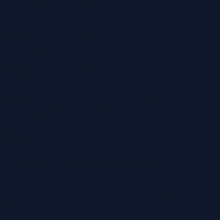
Korte antwoorden op praktische vragen over reserveren,
planning en vervoer.
Kan ik groepsvervoer in Leiden
reserveren?
Ja. Voor groepsvervoer en taxibusritten kunt u vooraf
reserveren via het reserveringsformulier.
Kan groepsvervoer ook naar
Schiphol rijden?
Ja. Groepsvervoer naar Schiphol Airport en Rotterdam
Airport is mogelijk.
Moet ik het aantal koffers
doorgeven?
Ja. Geef het aantal koffers door zodat passend vervoer
gepland kan worden.