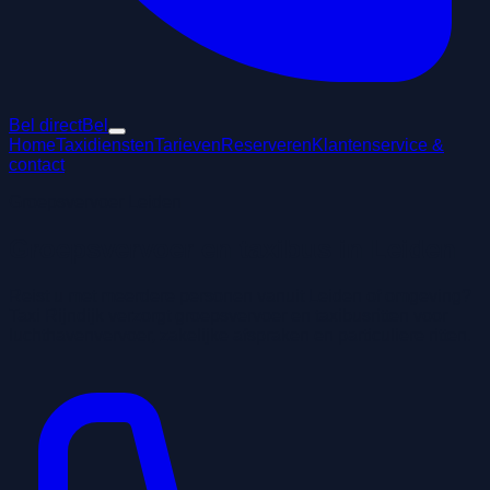
Bel direct
Bel
Home
Taxidiensten
Tarieven
Reserveren
Klantenservice &
contact
Groepsvervoer Leiden
Groepsvervoer en taxibus in Leiden
Reist u met meerdere personen vanuit Leiden of omgeving?
Taxi Rijndijk verzorgt groepsvervoer en taxibusritten voor
luchthavenvervoer, zakelijke afspraken en particuliere ritten.